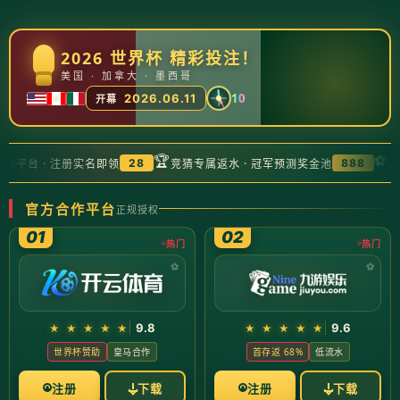
2026 世界杯 精彩投注！
美国 · 加拿大 · 墨西哥
10
2026.06.11
开幕
🏆
⚽
官方平台 · 注册实名即领
竞猜专属返水 · 冠军预测奖金池
2
28
888
官方合作平台
正规授权
01
02
热门
热门
9.8
9.6
★ ★ ★ ★ ★
★ ★ ★ ★ ★
世界杯赞助
皇马合作
首存返 68%
低流水
注册
下载
注册
下载